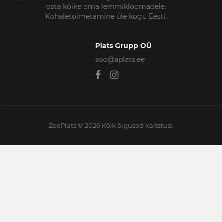
osta kõike oma lemmikloomadele.
Kohaletoimetamine üle kogu Eesti.
Plats Grupp OÜ
zoo@aplats.ee
ZooPlats © 2026 Kõik õigused kaitstud.