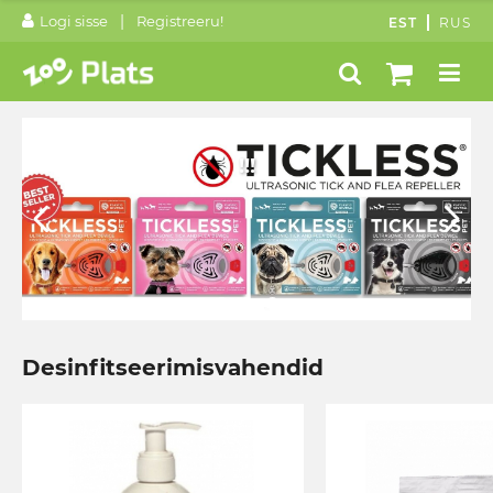
|
Logi sisse
Registreeru!
EST
RUS
!!!
Desinfitseerimisvahendid