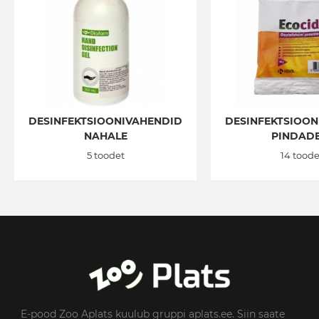
DESINFEKTSIOONIVAHENDID
DESINFEKTSIOON
NAHALE
PINDAD
5 toodet
14 toode
E-pood Zoo Aplats kuulub gruppi aplats.ee. Siin saate