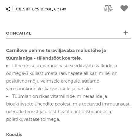
Поделиться в соц сетях
ОПИСАНИЕ
Carnilove pehme teraviljavaba maius lõhe ja
tüümianiga - täiendsööt koertele.
Lõhe on suurepärane hästi seeditavate valkude ja
oomega-3 küllastumata rasvhapete allikas, millel on
positiivne mõju vaimsele arengule, südame-
veresoonkonnale, karvastikule ja nahale.
Tüümian on rikas vitamiinide, mineraalide ja
bioaktiivsete ühendite poolest, mis toetavad immuunsust,
neerude tervist ja üldist heaolu antioksüdantse ja
põletikuvastase toimega.
Koostis