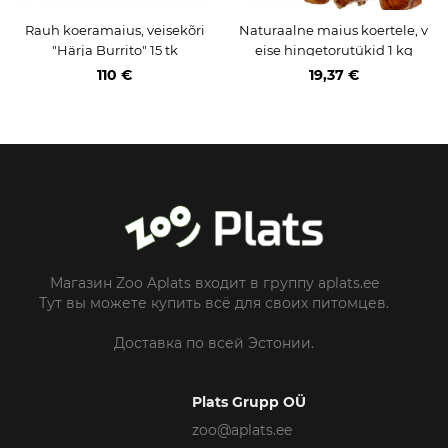
Rauh koeramaius, veisekõri
Naturaalne maius koertele, v
"Härja Burrito" 15 tk
eise hingetorutükid 1 kg
110 €
19,37 €
Магазин Zoo Aplats входит в группу aplats.ee
Тут вы можете купить всё для своих питомцев.
Доставка по всей Эстонии.
Plats Grupp OÜ
zoo@aplats.ee