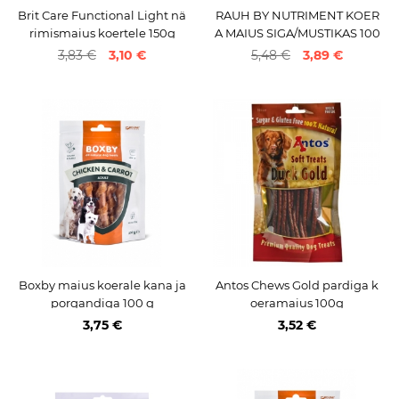
Brit Care Functional Light nä
RAUH BY NUTRIMENT KOER
rimismaius koertele 150g
A MAIUS SIGA/MUSTIKAS 100
G N1
3,83 €
3,10 €
5,48 €
3,89 €
Boxby maius koerale kana ja
Antos Chews Gold pardiga k
porgandiga 100 g
oeramaius 100g
3,75 €
3,52 €