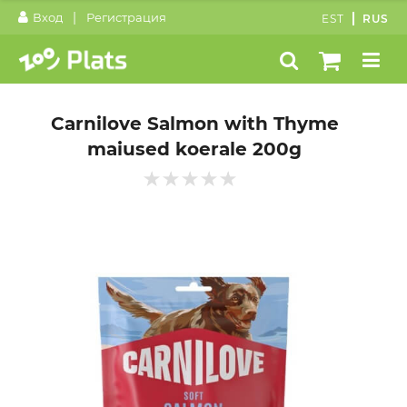
|
Вход
Регистрация
EST
RUS
Carnilove Salmon with Thyme
maiused koerale 200g