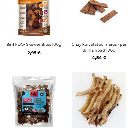
8in1 FLAV Skewer Bites 100g
Grizy kuivatatud maius - par
diliha ribad 100g
2,95 €
4,84 €