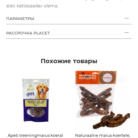
alati kättesaadav olema.
ПАРАМЕТРЫ
РАССРОЧКА PLACET
Похожие товары
Apeti treeningmaius koeral
Naturaalne maius koertele,