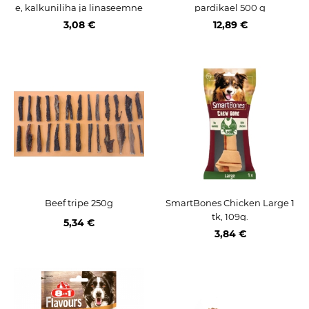
e, kalkuniliha ja linaseemne
pardikael 500 g
tega 90 g
3,08 €
12,89 €
Beef tripe 250g
SmartBones Chicken Large 1
tk, 109g.
5,34 €
3,84 €