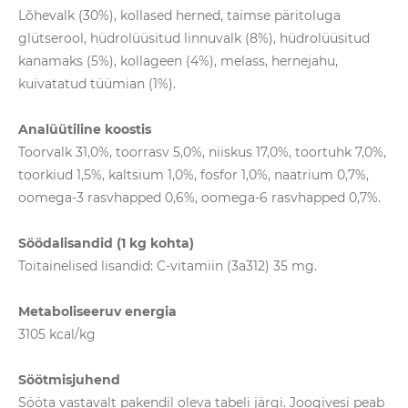
Lõhevalk (30%), kollased herned, taimse päritoluga
glütserool, hüdrolüüsitud linnuvalk (8%), hüdrolüüsitud
kanamaks (5%), kollageen (4%), melass, hernejahu,
kuivatatud tüümian (1%).
Analüütiline koostis
Toorvalk 31,0%, toorrasv 5,0%, niiskus 17,0%, toortuhk 7,0%,
toorkiud 1,5%, kaltsium 1,0%, fosfor 1,0%, naatrium 0,7%,
oomega-3 rasvhapped 0,6%, oomega-6 rasvhapped 0,7%.
Söödalisandid (1 kg kohta)
Toitainelised lisandid: C-vitamiin (3a312) 35 mg.
Metaboliseeruv energia
3105 kcal/kg
Söötmisjuhend
Sööta vastavalt pakendil oleva tabeli järgi. Joogivesi peab