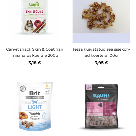
Canvit snack Skin & Coat näri
Tessa kuivatatud sea sisekõrv
mismaius koerale 200g
ad koertele 100g
3,18 €
3,95 €