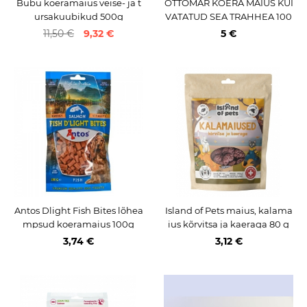
Bubu koeramaius veise- ja t
OTTOMAR KOERA MAIUS KUI
ursakuubikud 500g
VATATUD SEA TRAHHEA 100
G
11,50 €
9,32 €
5 €
Antos Dlight Fish Bites lõhea
Island of Pets maius, kalama
mpsud koeramaius 100g
ius kõrvitsa ja kaeraga 80 g
3,74 €
3,12 €