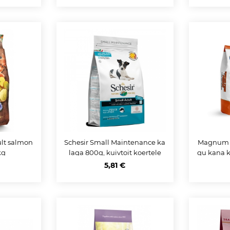
ult salmon
Schesir Small Maintenance ka
Magnum I
kg
laga 800g, kuivtoit koertele
gu kana k
5,81 €