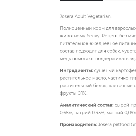
Josera Adult Vegetarian.
Полноценный корм для взрослых 
животному белку. Рецепт без мяс
питательное ежедневное питание
состав подходит для собак, чув
медь помогают поддерживать зд
Ингредиенты
: сушеный картофел
растительное масло, частично г
растительный белок, клеточные 
фрукты 0,1%.
Аналитический состав:
сырой про
0,65%, натрий 0,45%, магний 0,09%
Производитель
: Josera petfood 