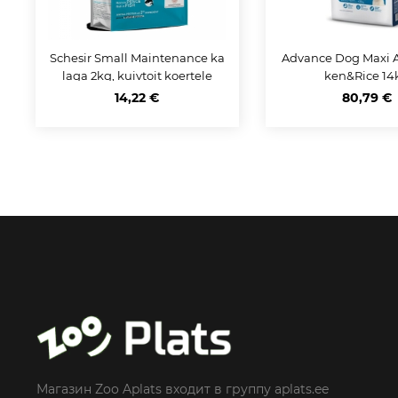
Schesir Small Maintenance ka
Advance Dog Maxi A
laga 2kg, kuivtoit koertele
ken&Rice 14
14,22 €
80,79 €
Магазин Zoo Aplats входит в группу aplats.ee