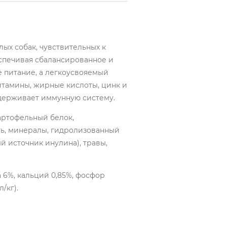
ых собак, чувствительных к
еспечивая сбалансированное и
 питание, а легкоусвояемый
итамины, жирные кислоты, цинк и
держивает иммунную систему.
картофельный белок,
ть, минералы, гидролизованный
й источник инулина), травы,
а 6%, кальций 0,85%, фосфор
/кг).