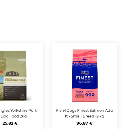
ngles Yorkshire Pork
Fish4Dogs Finest Salmon Adu
 Dog Food 2kg
lt - Small Breed 12 kg
25,82 €
96,87 €