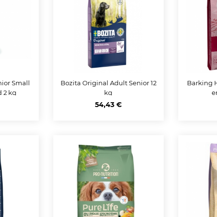
nior Small
Bozita Original Adult Senior 12
Barking 
 2 kg
kg
e
54,43 €