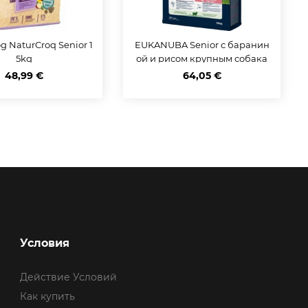
 NaturCroq Senior 1
EUKANUBA Senior с баранин
5kg
ой и рисом крупным собака
м 12 кг
48,99 €
64,05 €
Условия
Действие Условий
Как купить