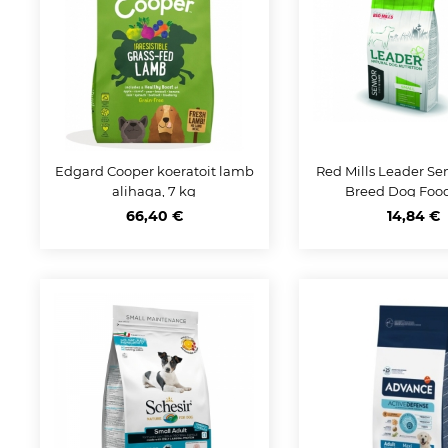
Edgard Cooper koeratoit lamb
Red Mills Leader Se
alihaga, 7 kg
Breed Dog Food
66,40 €
14,84 €