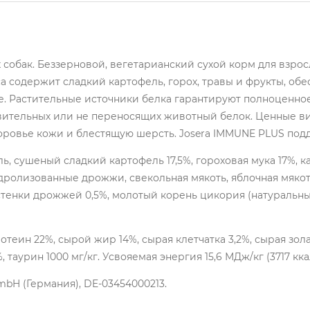
собак. Беззерновой, вегетарианский сухой корм для взросл
а содержит сладкий картофель, горох, травы и фрукты, об
. Растительные источники белка гарантируют полноценное
ствительных или не переносящих животный белок. Ценные в
оровье кожи и блестящую шерсть. Josera IMMUNE PLUS под
ь, сушеный сладкий картофель 17,5%, гороховая мука 17%, 
идролизованные дрожжи, свекольная мякоть, яблочная мяко
стенки дрожжей 0,5%, молотый корень цикория (натуральны
теин 22%, сырой жир 14%, сырая клетчатка 3,2%, сырая зол
, таурин 1000 мг/кг. Усвояемая энергия 15,6 МДж/кг (3717 ккал
GmbH (Германия), DE-03454000213.