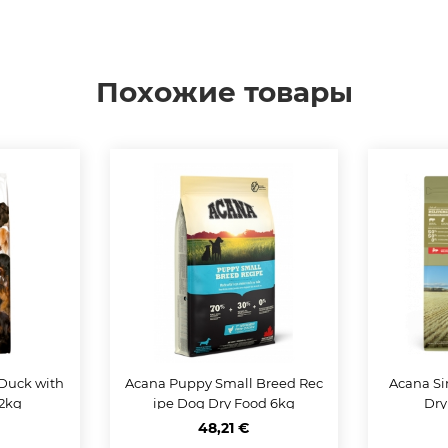
Похожие товары
Duck with
Acana Puppy Small Breed Rec
Acana Si
12kg
ipe Dog Dry Food 6kg
Dry
48,21 €