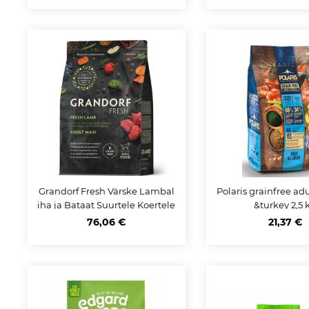
Grandorf Fresh Värske Lambal
Polaris grainfree ad
iha ja Bataat Suurtele Koertele
&turkey 2,5 
10kg
76,06 €
21,37 €