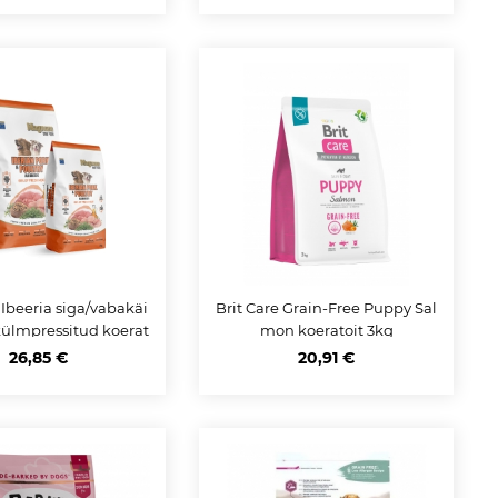
beeria siga/vabakäi
Brit Care Grain-Free Puppy Sal
ülmpressitud koerat
mon koeratoit 3kg
oit 3 kg
26,85 €
20,91 €