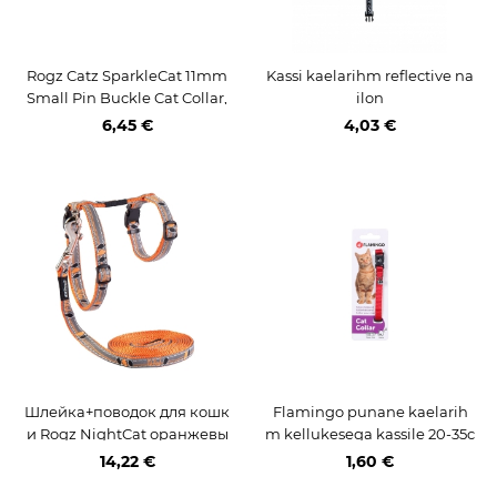
Rogz Catz SparkleCat 11mm
Kassi kaelarihm reflective na
Small Pin Buckle Cat Collar,
ilon
Red
6,45 €
4,03 €
Шлейка+поводок для кошк
Flamingo punane kaelarih
и Rogz NightCat оранжевы
m kellukesega kassile 20-35c
й Birds On Wire 24-40cm/1,8
m
14,22 €
1,60 €
m