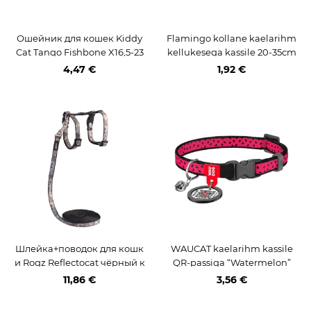
Ошейник для кошек Kiddy
Flamingo kollane kaelarihm
Cat Tango Fishbone X16,5-23
kellukesega kassile 20-35cm
см/8мм
4,47 €
1,92 €
Шлейка+поводок для кошк
WAUCAT kaelarihm kassile
и Rogz Reflectocat чёрный к
QR-passiga “Watermelon”
от
11,86 €
3,56 €