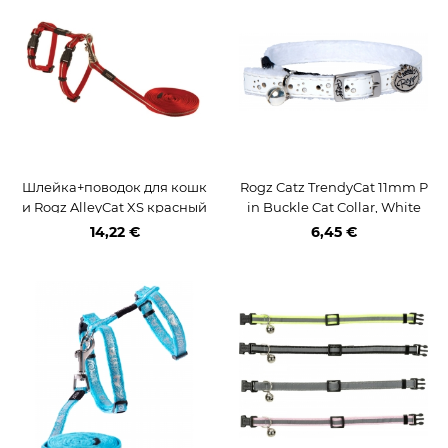
Шлейка+поводок для кошк
Rogz Catz TrendyCat 11mm P
и Rogz AlleyCat XS красный
in Buckle Cat Collar, White
14,22 €
6,45 €