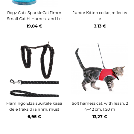
Rogz Catz SparkleCat 11mm
Junior Kitten collar, reflectiv
Small Cat H-Harness and Le
e
ad Combination, Turquoise
19,84 €
3,13 €
Flamingo Elza suurtele kassi
Soft harness cat, with leash, 2
dele traksid ja rihm, must
4–42 cm, 1.20 m
6,95 €
13,27 €