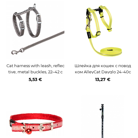
Cat harness with leash, reflec
Шлейка для кошек с повод
tive, metal buckles, 22–42 c
ком AlleyCat Dayglo 24-40с
m/10 mm, 1.20 m
м/1,8м
5,53 €
13,27 €