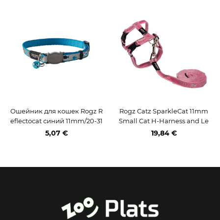
Ошейник для кошек Rogz R
Rogz Catz SparkleCat 11mm
eflectocat синий 11mm/20-31
Small Cat H-Harness and Le
cm
ad Combination, Pink
5,07 €
19,84 €