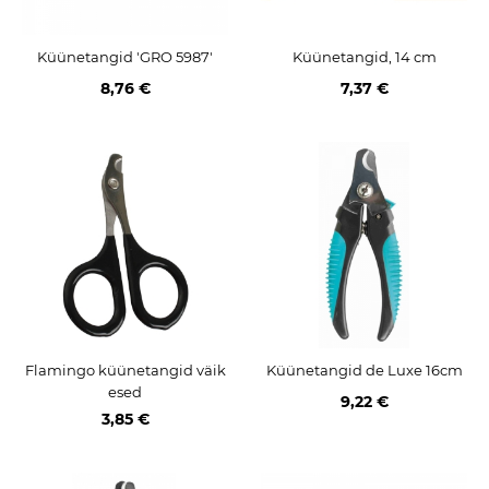
Küünetangid 'GRO 5987'
Küünetangid, 14 cm
8,76 €
7,37 €
Flamingo küünetangid väik
Küünetangid de Luxe 16cm
esed
9,22 €
3,85 €