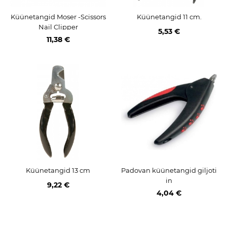
Küünetangid Moser -Scissors
Küünetangid 11 cm.
Nail Clipper
5,53 €
11,38 €
Küünetangid 13 cm
Padovan küünetangid giljoti
in
9,22 €
4,04 €