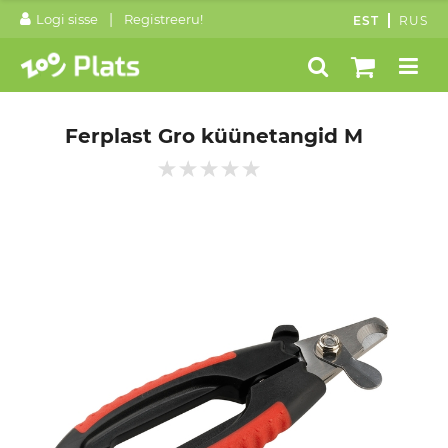
|
Logi sisse
Registreeru!
EST
RUS
Ferplast Gro küünetangid M