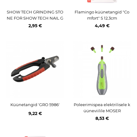
SHOW TECH GRINDING STO
Flamingo küünetangid "Co
NE FOR SHOW TECH NAIL G
mfort" S 12,3cm
RINDER TYPE 2
2,95 €
4,49 €
Küünetangid 'GRO 5986'
Poleerimispea elektrilisele k
üüneviilile MOSER
9,22 €
8,53 €