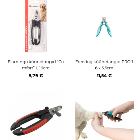
Flamingo küünetangid “Co
Freedog küünetangid PRO 1
mfort” L 16cm
6 x 5,5cm
5,79 €
11,54 €