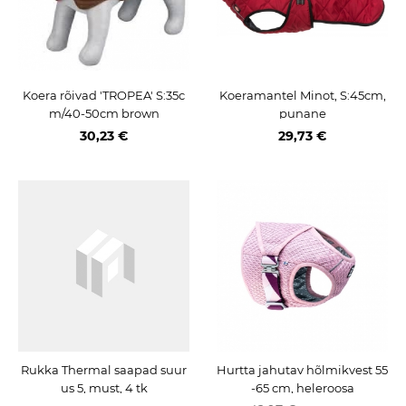
Koera rõivad 'TROPEA' S:35c
Koeramantel Minot, S:45cm,
m/40-50cm brown
punane
30,23 €
29,73 €
Rukka Thermal saapad suur
Hurtta jahutav hõlmikvest 55
us 5, must, 4 tk
-65 cm, heleroosa