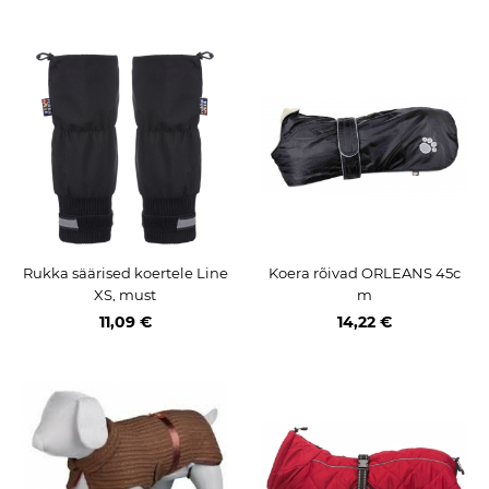
Rukka säärised koertele Line
Koera rõivad ORLEANS 45c
XS, must
m
11,09 €
14,22 €