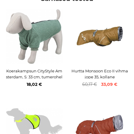
Koerakampsun CityStyle Am
Hurtta Monsoon Eco II vihma
sterdam, S: 33 cm, tumerohel
jope 35, kollane
ine
18,02 €
60,17 €
33,09 €