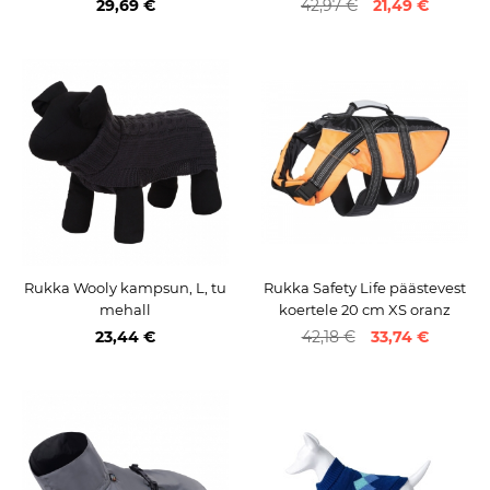
29,69 €
42,97 €
21,49 €
Rukka Wooly kampsun, L, tu
Rukka Safety Life päästevest
mehall
koertele 20 cm XS oranz
23,44 €
42,18 €
33,74 €