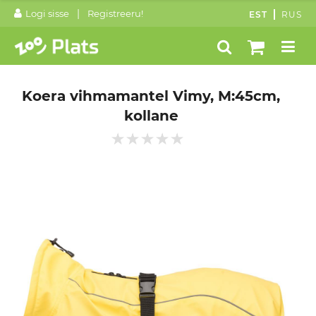
|
Logi sisse
Registreeru!
EST
RUS
Koera vihmamantel Vimy, M:45cm,
kollane