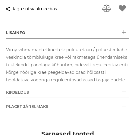
Jaga sotsiaalmeedias
LISAINFO
Vimy vihmamantel koertele polüuretaan / polüester kahe
veekindla tõmblukuga krae või rakmetega ühendamiseks
tuulekindel pandlaga kõhurihm, pidevalt reguleeritav eriti
kõrge nööriga krae peegeldavad osad hõlpsasti
hooldatava voodriga reguleeritavad aasad tagajalgadele
KIRJELDUS
PLACET JÄRELMAKS
Sarnased tooted