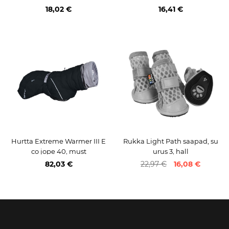
18,02 €
16,41 €
Hurtta Extreme Warmer III E
Rukka Light Path saapad, su
co jope 40, must
urus 3, hall
82,03 €
22,97 €
16,08 €