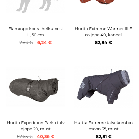
Flamingo koera helkurvest
Hurtta Extreme Warmer III E
L, 50 cm
co jope 40, kaneel
7,80 €
6,24 €
82,84 €
Hurtta Expedition Parka talv
Hurtta Extreme talvekombin
ejope 20, must
esoon 35, must
57,65 €
40,36 €
82,81 €