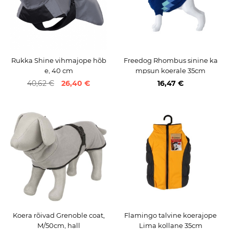
Rukka Shine vihmajope hõb
Freedog Rhombus sinine ka
e, 40 cm
mpsun koerale 35cm
40,62 €
26,40 €
16,47 €
Koera rõivad Grenoble coat,
Flamingo talvine koerajope
M/50cm, hall
Lima kollane 35cm