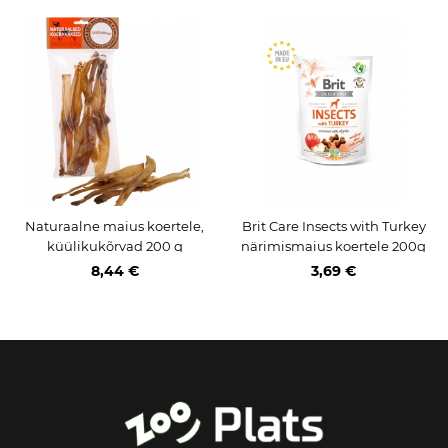
Naturaalne maius koertele,
Brit Care Insects with Turkey
küülikukõrvad 200 g
närimismaius koertele 200g
8,44 €
3,69 €