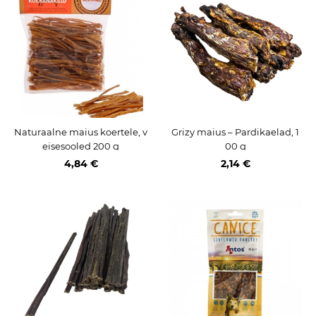
Naturaalne maius koertele, v
Grizy maius – Pardikaelad, 1
eisesooled 200 g
00 g
4,84 €
2,14 €