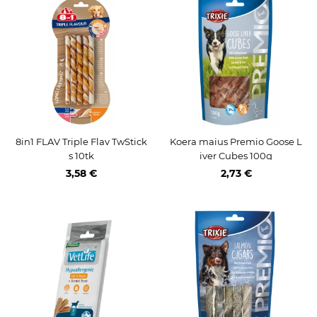
8in1 FLAV Triple Flav TwStick
Koera maius Premio Goose L
s 10tk
iver Cubes 100g
3,58 €
2,73 €