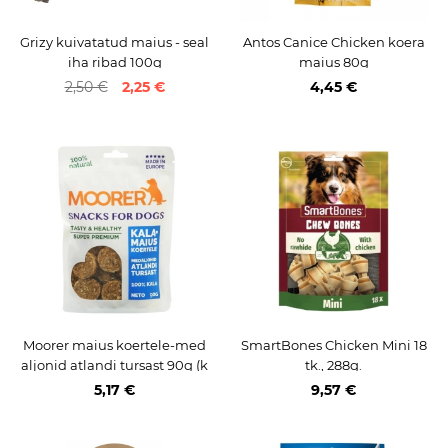
Grizy kuivatatud maius - seal
Antos Canice Chicken koera
iha ribad 100g
maius 80g
2,50 €
2,25 €
4,45 €
Moorer maius koertele-med
SmartBones Chicken Mini 18
aljonid atlandi tursast 90g (k
tk., 288g.
ala 100%)
5,17 €
9,57 €