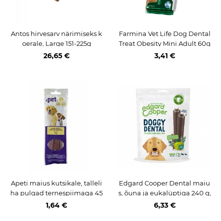
Antos hirvesarv närimiseks k
Farmina Vet Life Dog Dental
oerale, Large 151-225g
Treat Obesity Mini Adult 60g
26,65 €
3,41 €
Apeti maius kutsikale, talleli
Edgard Cooper Dental maiu
ha pulgad ternespiimaga 45
s, õuna ja eukalüptiga 240 g,
g
7 tk
1,64 €
6,33 €