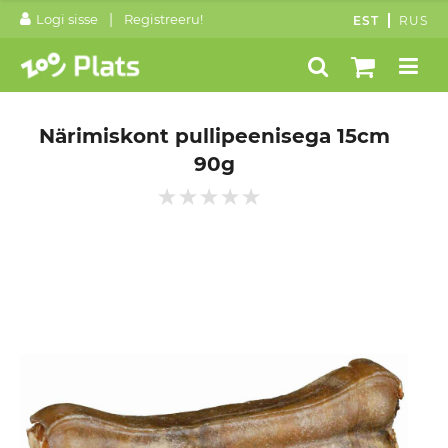
|
Logi sisse
Registreeru!
EST
RUS
Närimiskont pullipeenisega 15cm
90g