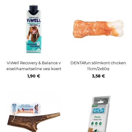
ViWell Recovery & Balance v
DENTAfun sõlmkont chicken
eiselihamaitseline vesi koert
11cm/2x60g
ele 300ml
1,90 €
3,58 €