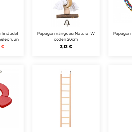
 lindudel
Papagoi mänguasi Natural W
Papagoi 
 helepruun
ooden 20cm
1 €
3,13 €