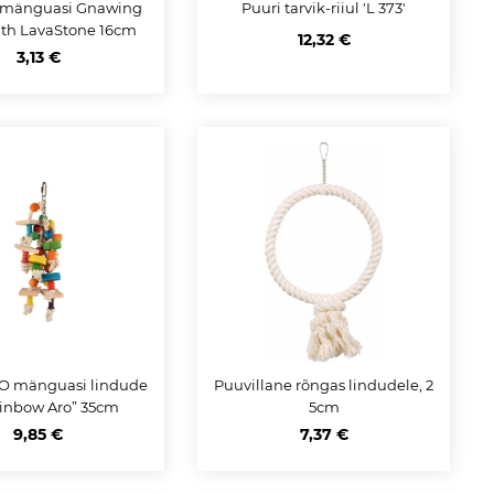
 mänguasi Gnawing
Puuri tarvik-riiul 'L 373'
th LavaStone 16cm
12,32 €
3,13 €
 mänguasi lindude
Puuvillane rõngas lindudele, 2
ainbow Aro” 35cm
5cm
9,85 €
7,37 €