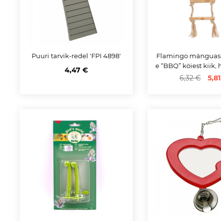
Puuri tarvik-redel 'FPI 4898'
Flamingo mänguasi
e “BBQ” köiest kiik,
4,47 €
6,32 €
5,8