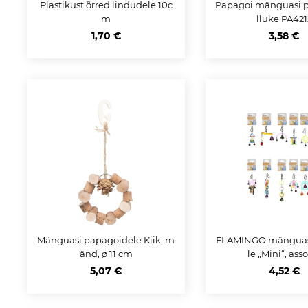
Plastikust õrred lindudele 10c
Papagoi mänguasi p
m
lluke PA421
1,70 €
3,58 €
Mänguasi papagoidele Kiik, m
FLAMINGO mänguas
änd, ø 11 cm
le „Mini“, asso
5,07 €
4,52 €