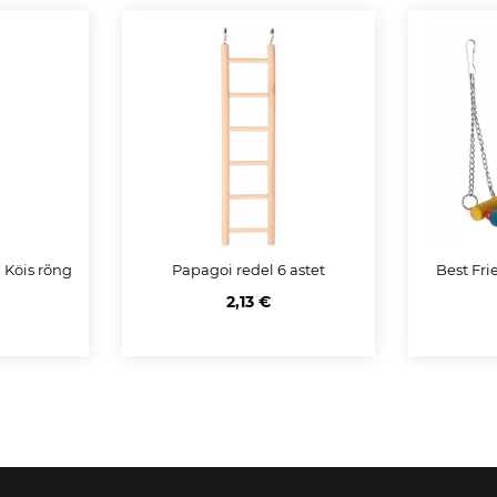
 Köis rõng
Papagoi redel 6 astet
Best Fri
m
2,13 €