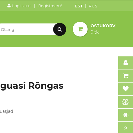
|
Logi sisse
Registreeru!
EST
RUS
OSTUKORV
0 tk.
guasi Rõngas
uasjad