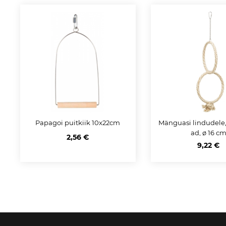
Papagoi puitkiik 10x22cm
Mänguasi lindudele,
ad, ø 16 c
2,56 €
9,22 €