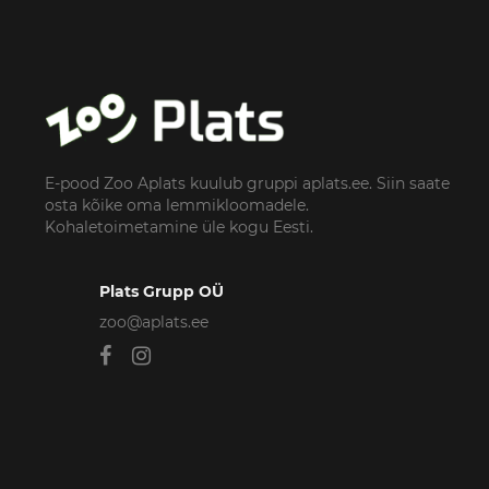
E-pood Zoo Aplats kuulub gruppi aplats.ee. Siin saate
osta kõike oma lemmikloomadele.
Kohaletoimetamine üle kogu Eesti.
Plats Grupp OÜ
zoo@aplats.ee