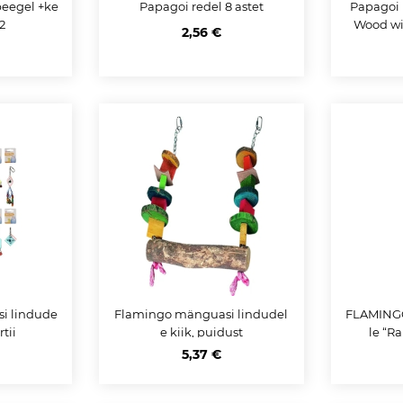
eegel +ke
Papagoi redel 8 astet
Papagoi
2
Wood wi
2,56 €
i lindude
Flamingo mänguasi lindudel
FLAMINGO
rtii
e kiik, puidust
le “R
5,37 €