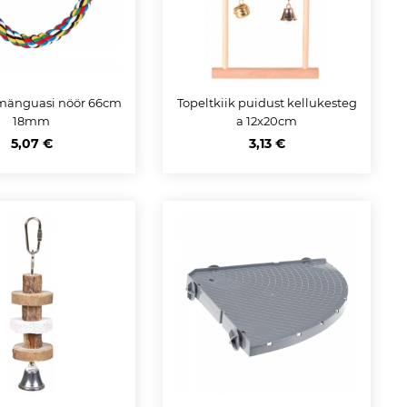
mänguasi nöör 66cm
Topeltkiik puidust kellukesteg
18mm
a 12x20cm
5,07 €
3,13 €