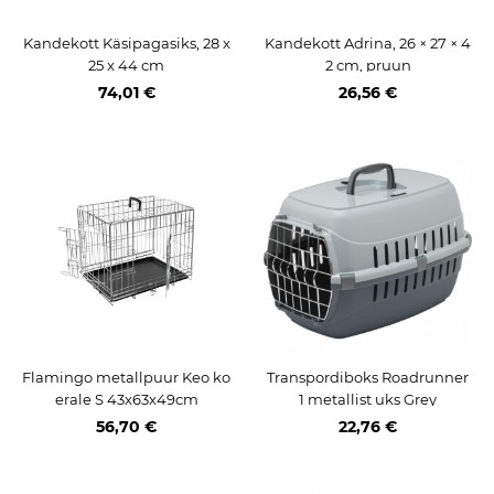
Kandekott Käsipagasiks, 28 x
Kandekott Adrina, 26 × 27 × 4
25 x 44 cm
2 cm, pruun
74,01 €
26,56 €
Flamingo metallpuur Keo ko
Transpordiboks Roadrunner
erale S 43x63x49cm
1 metallist uks Grey
56,70 €
22,76 €