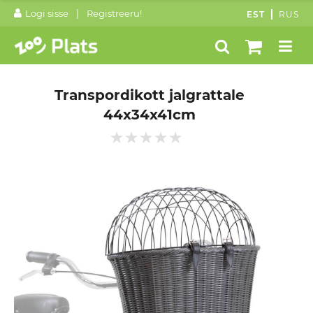
|
Logi sisse
Registreeru!
EST
RUS
Transpordikott jalgrattale
44x34x41cm