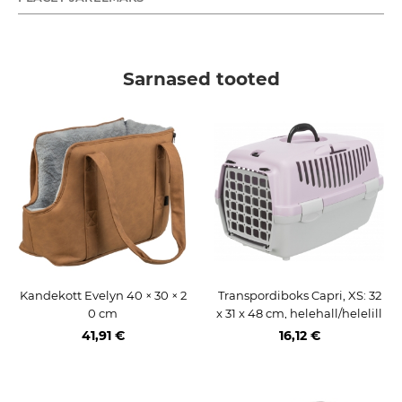
Sarnased tooted
Kandekott Evelyn 40 × 30 × 2
Transpordiboks Capri, XS: 32
0 cm
x 31 x 48 cm, helehall/helelill
a
41,91 €
16,12 €