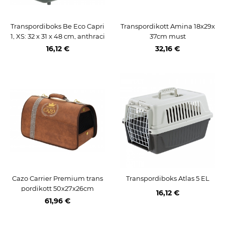
Transpordiboks Be Eco Capri
Transpordikott Amina 18x29x
1, XS: 32 x 31 x 48 cm, anthraci
37cm must
te/hall-roheline
16,12 €
32,16 €
Cazo Carrier Premium trans
Transpordiboks Atlas 5 EL
pordikott 50x27x26cm
16,12 €
61,96 €