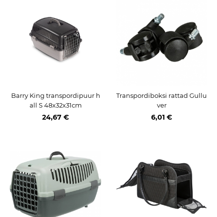
Barry King transpordipuur h
Transpordiboksi rattad Gullu
all S 48x32x31cm
ver
24,67 €
6,01 €