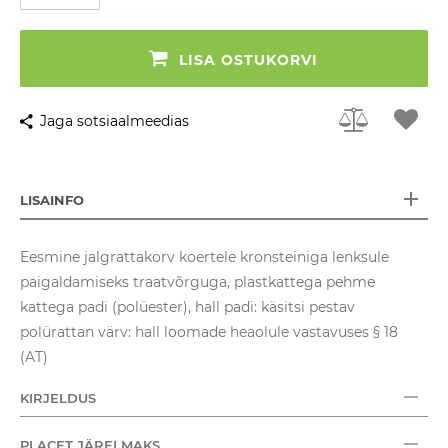
LISA OSTUKORVI
Jaga sotsiaalmeedias
LISAINFO
Eesmine jalgrattakorv koertele kronsteiniga lenksule
paigaldamiseks traatvõrguga, plastkattega pehme
kattega padi (polüester), hall padi: käsitsi pestav
polürattan värv: hall loomade heaolule vastavuses § 18
(AT)
KIRJELDUS
PLACET JÄRELMAKS