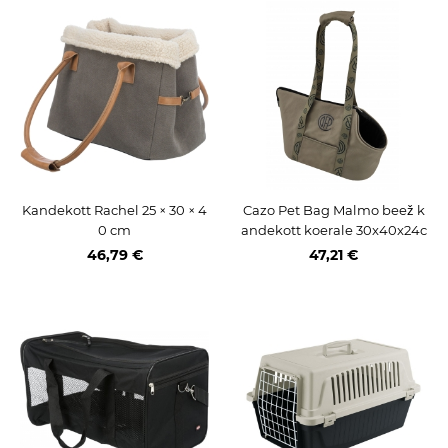
Kandekott Rachel 25 × 30 × 4
Cazo Pet Bag Malmo beež k
0 cm
andekott koerale 30x40x24c
m
46,79 €
47,21 €