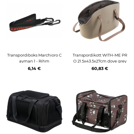
Transpordiboks Marchioro C
Transpordikott WITH-ME PR
ayman 1 - Rihm
O 21.5x43.5x27cm dove grey
6,14 €
60,83 €