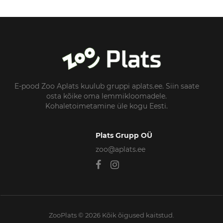
E-pood Zoo Aplats kuulub gruppi aplats.ee. Siin saate
osta kõike oma lemmikloomadele.
Kohaletoimetamine üle kogu Eesti.
Plats Grupp OÜ
zoo@aplats.ee
ZooPlats © 2026 Kõik õigused kaitstud.